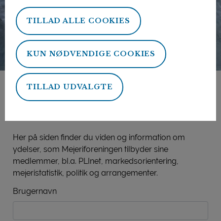
TILLAD ALLE COOKIES
KUN NØDVENDIGE COOKIES
TILLAD UDVALGTE
Mejeriforeningens
medlemsside
Her på siden finder du viden og information om
ydelser, som Mejeriforeningen tilbyder sine
medlemmer, bl.a. PLInet, markedsorientering,
mejeristatistik, politik og arrangementer.
Brugernavn