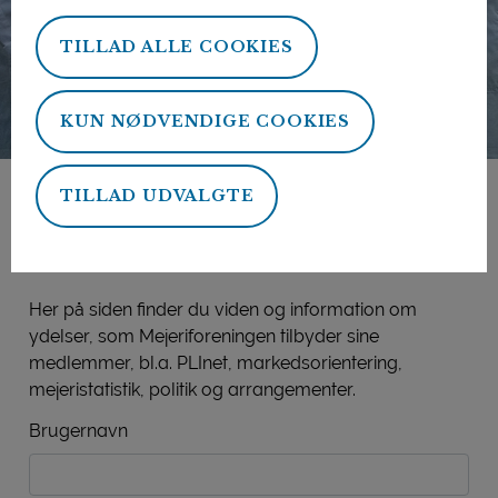
TILLAD ALLE COOKIES
KUN NØDVENDIGE COOKIES
TILLAD UDVALGTE
Mejeriforeningens
medlemsside
Her på siden finder du viden og information om
ydelser, som Mejeriforeningen tilbyder sine
medlemmer, bl.a. PLInet, markedsorientering,
mejeristatistik, politik og arrangementer.
Brugernavn