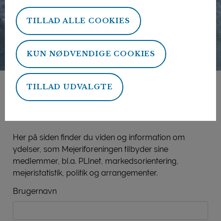
TILLAD ALLE COOKIES
KUN NØDVENDIGE COOKIES
TILLAD UDVALGTE
Mejeriforeningens
medlemsside
Her på siden finder du viden og information om
ydelser, som Mejeriforeningen tilbyder sine
medlemmer, bl.a. PLInet, markedsorientering,
mejeristatistik, politik og arrangementer.
Brugernavn