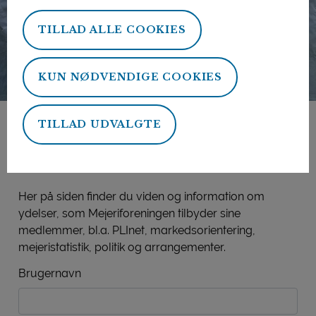
TILLAD ALLE COOKIES
KUN NØDVENDIGE COOKIES
TILLAD UDVALGTE
Mejeriforeningens
medlemsside
Her på siden finder du viden og information om
ydelser, som Mejeriforeningen tilbyder sine
medlemmer, bl.a. PLInet, markedsorientering,
mejeristatistik, politik og arrangementer.
Brugernavn