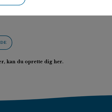
ODE
r, kan du oprette dig her.