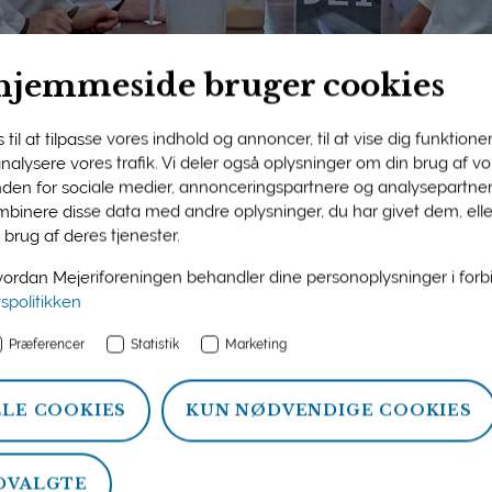
hjemmeside bruger cookies
til at tilpasse vores indhold og annoncer, til at vise dig funktioner 
 analysere vores trafik. Vi deler også oplysninger om din brug af 
nden for sociale medier, annonceringspartnere og analysepartner
ngens medlemsside
binere disse data med andre oplysninger, du har givet dem, ell
 brug af deres tjenester.
n og information om ydelser, som Mejeriforeningen tilbyder si
rdan Mejeriforeningen behandler dine personoplysninger i for
atistik, politik og arrangementer.
vspolitikken
Præferencer
Statistik
Marketing
LLE COOKIES
KUN NØDVENDIGE COOKIES
DVALGTE