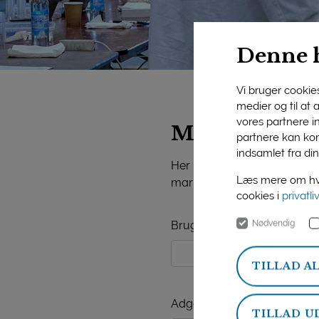
Denne 
Vi bruger cookies 
medier og til at
vores partnere i
Mejeriforeni
partnere kan kom
indsamlet fra din
Her på siden finder du vide
Læs mere om hvo
markedsorientering, mejerist
cookies i
privatli
Nødvendig
Brugernavn
TILLAD A
Adgangskode
TILLAD U