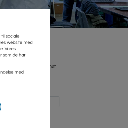
til sociale
vores website med
e. Vores
er som de har
ne medlemmer, bl.a. PLInet,
bindelse med