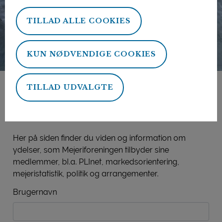
TILLAD ALLE COOKIES
KUN NØDVENDIGE COOKIES
TILLAD UDVALGTE
Mejeriforeningens
medlemsside
Her på siden finder du viden og information om
ydelser, som Mejeriforeningen tilbyder sine
medlemmer, bl.a. PLInet, markedsorientering,
mejeristatistik, politik og arrangementer.
Brugernavn