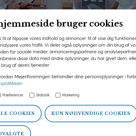
hjemmeside bruger cookies
til at tilpasse vores indhold og annoncer, til at vise dig funktioner 
 analysere vores trafik. Vi deler også oplysninger om din brug af 
nden for sociale medier, annonceringspartnere og analysepartner
ngens medlemsside
binere disse data med andre oplysninger, du har givet dem, ell
 brug af deres tjenester.
n og information om ydelser, som Mejeriforeningen tilbyder si
rdan Mejeriforeningen behandler dine personoplysninger i for
atistik, politik og arrangementer.
vspolitikken
Præferencer
Statistik
Marketing
LLE COOKIES
KUN NØDVENDIGE COOKIES
DVALGTE