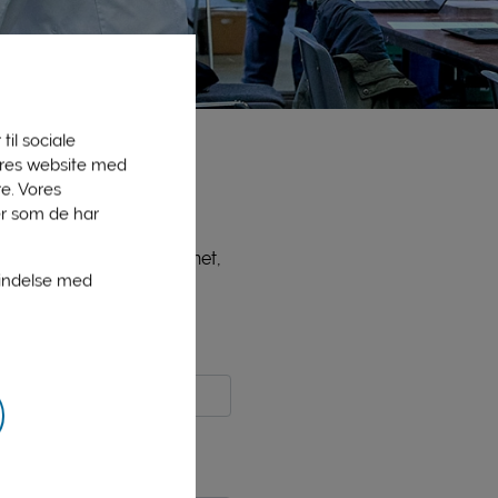
til sociale
vores website med
e. Vores
er som de har
ne medlemmer, bl.a. PLInet,
bindelse med