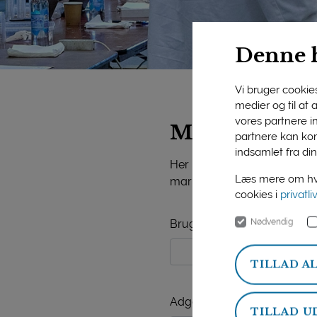
Denne 
Vi bruger cookies 
medier og til at
vores partnere i
Mejeriforeni
partnere kan kom
indsamlet fra din
Her på siden finder du vide
Læs mere om hvo
markedsorientering, mejerist
cookies i
privatli
Nødvendig
Brugernavn
TILLAD A
Adgangskode
TILLAD U