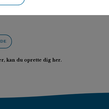
ODE
r, kan du oprette dig her.