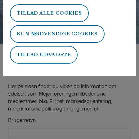
TILLAD ALLE COOKIES
KUN NØDVENDIGE COOKIES
TILLAD UDVALGTE
Mejeriforeningens
medlemsside
Her på siden finder du viden og information om
ydelser, som Mejeriforeningen tilbyder sine
medlemmer, bl.a. PLInet, markedsorientering,
mejeristatistik, politik og arrangementer.
Brugernavn