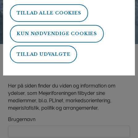
TILLAD ALLE COOKIES
KUN NØDVENDIGE COOKIES
TILLAD UDVALGTE
Mejeriforeningens
medlemsside
Her på siden finder du viden og information om
ydelser, som Mejeriforeningen tilbyder sine
medlemmer, bl.a. PLInet, markedsorientering,
mejeristatistik, politik og arrangementer.
Brugernavn