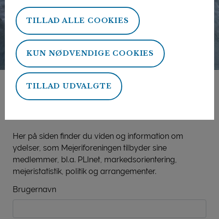
TILLAD ALLE COOKIES
KUN NØDVENDIGE COOKIES
TILLAD UDVALGTE
Mejeriforeningens
medlemsside
Her på siden finder du viden og information om
ydelser, som Mejeriforeningen tilbyder sine
medlemmer, bl.a. PLInet, markedsorientering,
mejeristatistik, politik og arrangementer.
Brugernavn