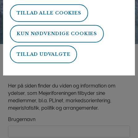
TILLAD ALLE COOKIES
KUN NØDVENDIGE COOKIES
TILLAD UDVALGTE
Mejeriforeningens
medlemsside
Her på siden finder du viden og information om
ydelser, som Mejeriforeningen tilbyder sine
medlemmer, bl.a. PLInet, markedsorientering,
mejeristatistik, politik og arrangementer.
Brugernavn