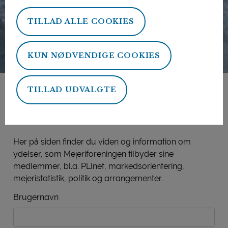
TILLAD ALLE COOKIES
KUN NØDVENDIGE COOKIES
TILLAD UDVALGTE
Mejeriforeningens
medlemsside
Her på siden finder du viden og information om
ydelser, som Mejeriforeningen tilbyder sine
medlemmer, bl.a. PLInet, markedsorientering,
mejeristatistik, politik og arrangementer.
Brugernavn