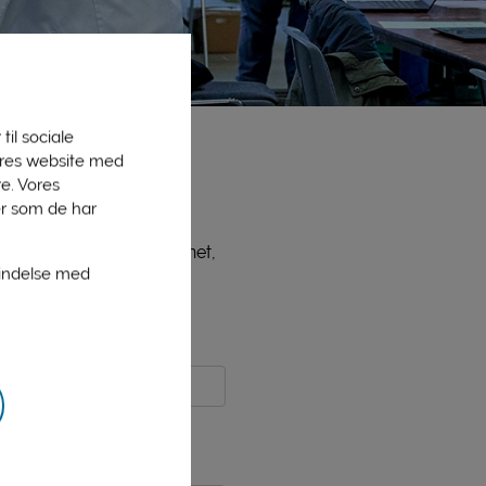
til sociale
vores website med
e. Vores
er som de har
ne medlemmer, bl.a. PLInet,
bindelse med