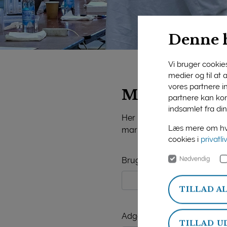
Denne 
Vi bruger cookies 
medier og til at
vores partnere i
Mejeriforeni
partnere kan kom
indsamlet fra din
Her på siden finder du vide
Læs mere om hvo
markedsorientering, mejerist
cookies i
privatli
Nødvendig
Brugernavn
TILLAD A
Adgangskode
TILLAD U