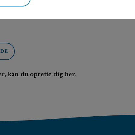
ODE
r, kan du oprette dig her.