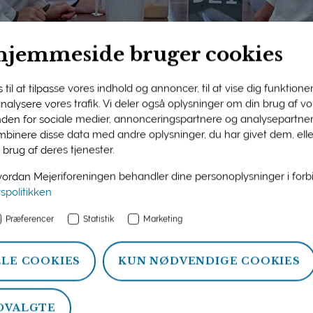
hjemmeside bruger cookies
til at tilpasse vores indhold og annoncer, til at vise dig funktioner 
 analysere vores trafik. Vi deler også oplysninger om din brug af 
nden for sociale medier, annonceringspartnere og analysepartner
ngens medlemsside
binere disse data med andre oplysninger, du har givet dem, ell
 brug af deres tjenester.
n og information om ydelser, som Mejeriforeningen tilbyder si
rdan Mejeriforeningen behandler dine personoplysninger i for
atistik, politik og arrangementer.
vspolitikken
Præferencer
Statistik
Marketing
LLE COOKIES
KUN NØDVENDIGE COOKIES
DVALGTE