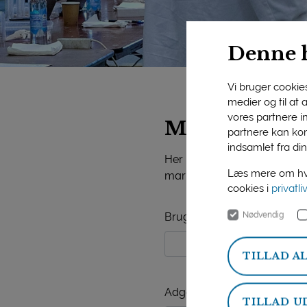
Denne 
Vi bruger cookies 
medier og til at
vores partnere i
Mejeriforeni
partnere kan kom
indsamlet fra din
Her på siden finder du vide
Læs mere om hvo
markedsorientering, mejerist
cookies i
privatli
Nødvendig
Brugernavn
TILLAD A
Adgangskode
TILLAD U