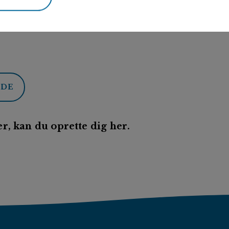
ODE
r, kan du oprette dig her.