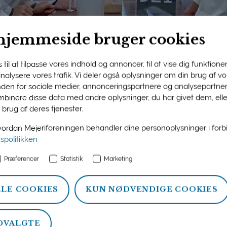
hjemmeside bruger cookies
til at tilpasse vores indhold og annoncer, til at vise dig funktioner 
 analysere vores trafik. Vi deler også oplysninger om din brug af 
nden for sociale medier, annonceringspartnere og analysepartner
ngens medlemsside
binere disse data med andre oplysninger, du har givet dem, ell
 brug af deres tjenester.
n og information om ydelser, som Mejeriforeningen tilbyder si
rdan Mejeriforeningen behandler dine personoplysninger i for
atistik, politik og arrangementer.
vspolitikken
Præferencer
Statistik
Marketing
LLE COOKIES
KUN NØDVENDIGE COOKIES
DVALGTE