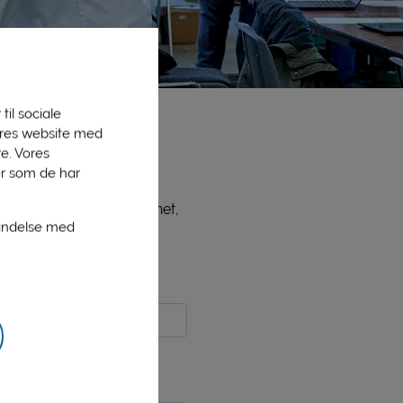
til sociale
vores website med
e. Vores
er som de har
ne medlemmer, bl.a. PLInet,
bindelse med