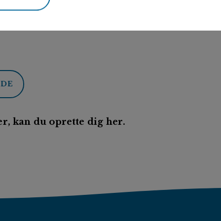
ODE
r, kan du oprette dig her.