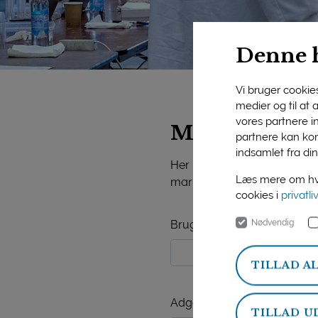
Denne 
Vi bruger cookies 
medier og til at
vores partnere i
Mejeriforeni
partnere kan kom
indsamlet fra din
Her på siden finder du vide
Læs mere om hvo
markedsorientering, mejerist
cookies i
privatli
Nødvendig
Brugernavn
TILLAD A
Adgangskode
TILLAD U