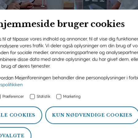
hjemmeside bruger cookies
til at tilpasse vores indhold og annoncer, til at vise dig funktioner 
 analysere vores trafik. Vi deler også oplysninger om din brug af 
nden for sociale medier, annonceringspartnere og analysepartner
ngens medlemsside
binere disse data med andre oplysninger, du har givet dem, ell
 brug af deres tjenester.
n og information om ydelser, som Mejeriforeningen tilbyder si
rdan Mejeriforeningen behandler dine personoplysninger i for
atistik, politik og arrangementer.
vspolitikken
Præferencer
Statistik
Marketing
LLE COOKIES
KUN NØDVENDIGE COOKIES
DVALGTE