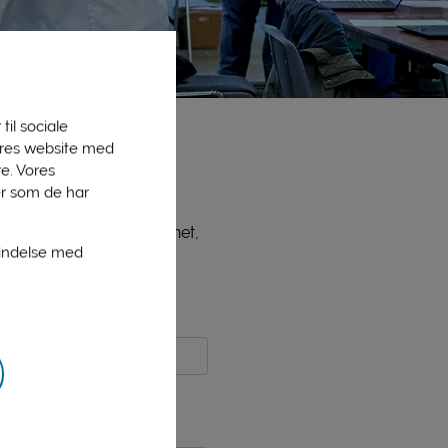
til sociale
vores website med
e. Vores
er som de har
ne medlemmer, bl.a. PLInet,
bindelse med