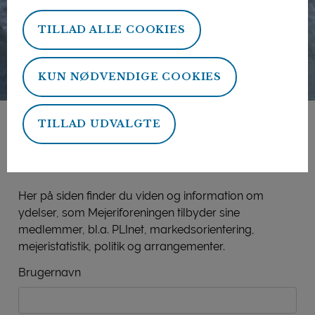
TILLAD ALLE COOKIES
KUN NØDVENDIGE COOKIES
TILLAD UDVALGTE
Mejeriforeningens
medlemsside
Her på siden finder du viden og information om
ydelser, som Mejeriforeningen tilbyder sine
medlemmer, bl.a. PLInet, markedsorientering,
mejeristatistik, politik og arrangementer.
Brugernavn