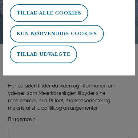
TILLAD ALLE COOKIES
KUN NØDVENDIGE COOKIES
TILLAD UDVALGTE
Mejeriforeningens
medlemsside
Her på siden finder du viden og information om
ydelser, som Mejeriforeningen tilbyder sine
medlemmer, bl.a. PLInet, markedsorientering,
mejeristatistik, politik og arrangementer.
Brugernavn