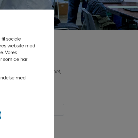
til sociale
vores website med
e. Vores
er som de har
ne medlemmer, bl.a. PLInet,
bindelse med