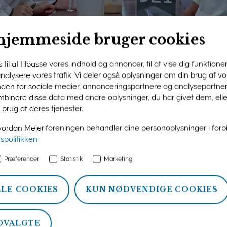
hjemmeside bruger cookies
til at tilpasse vores indhold og annoncer, til at vise dig funktioner 
 analysere vores trafik. Vi deler også oplysninger om din brug af 
nden for sociale medier, annonceringspartnere og analysepartner
ngens medlemsside
binere disse data med andre oplysninger, du har givet dem, ell
 brug af deres tjenester.
n og information om ydelser, som Mejeriforeningen tilbyder si
rdan Mejeriforeningen behandler dine personoplysninger i for
atistik, politik og arrangementer.
vspolitikken
Præferencer
Statistik
Marketing
LLE COOKIES
KUN NØDVENDIGE COOKIES
DVALGTE