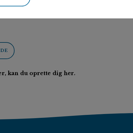
ODE
r, kan du oprette dig her.