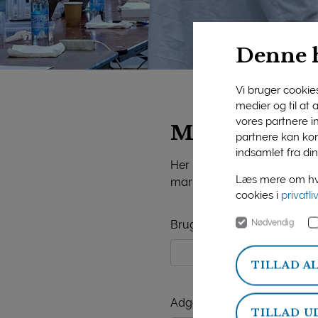
Denne 
Vi bruger cookies 
medier og til at
vores partnere i
Mejeriforeni
partnere kan kom
indsamlet fra din
Her på siden finder du vide
Læs mere om hvo
markedsorientering, mejerist
cookies i
privatli
Nødvendig
Brugernavn
TILLAD A
Adgangskode
TILLAD U