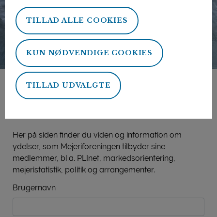
TILLAD ALLE COOKIES
KUN NØDVENDIGE COOKIES
TILLAD UDVALGTE
Mejeriforeningens
medlemsside
Her på siden finder du viden og information om
ydelser, som Mejeriforeningen tilbyder sine
medlemmer, bl.a. PLInet, markedsorientering,
mejeristatistik, politik og arrangementer.
Brugernavn