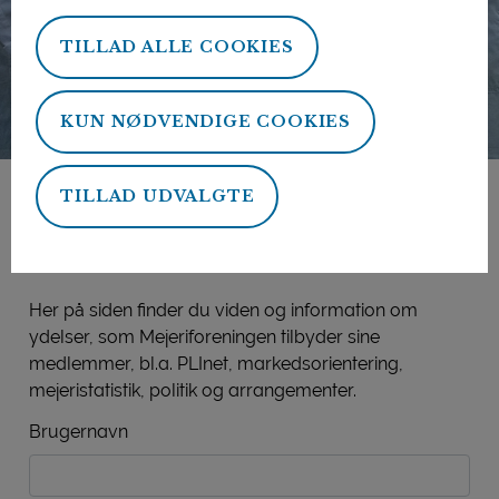
TILLAD ALLE COOKIES
KUN NØDVENDIGE COOKIES
TILLAD UDVALGTE
Mejeriforeningens
medlemsside
Her på siden finder du viden og information om
ydelser, som Mejeriforeningen tilbyder sine
medlemmer, bl.a. PLInet, markedsorientering,
mejeristatistik, politik og arrangementer.
Brugernavn