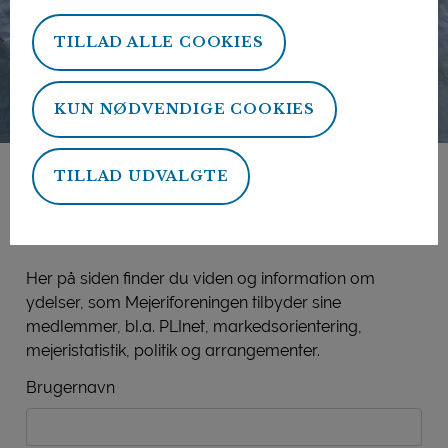
TILLAD ALLE COOKIES
KUN NØDVENDIGE COOKIES
TILLAD UDVALGTE
Mejeriforeningens
medlemsside
Her på siden finder du viden og information om
ydelser, som Mejeriforeningen tilbyder sine
medlemmer, bl.a. PLInet, markedsorientering,
mejeristatistik, politik og arrangementer.
Brugernavn