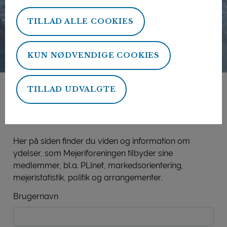
TILLAD ALLE COOKIES
KUN NØDVENDIGE COOKIES
TILLAD UDVALGTE
Mejeriforeningens
medlemsside
Her på siden finder du viden og information om
ydelser, som Mejeriforeningen tilbyder sine
medlemmer, bl.a. PLInet, markedsorientering,
mejeristatistik, politik og arrangementer.
Brugernavn