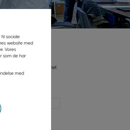
til sociale
vores website med
e. Vores
er som de har
ne medlemmer, bl.a. PLInet,
bindelse med