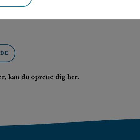
ODE
r, kan du oprette dig her.