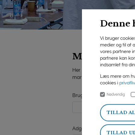
Denne 
Vi bruger cookies 
medier og til at
vores partnere i
Mejeriforeni
partnere kan kom
indsamlet fra din
Her på siden finder du vide
Læs mere om hvo
markedsorientering, mejerist
cookies i
privatli
Nødvendig
Brugernavn
TILLAD A
Adgangskode
TILLAD U