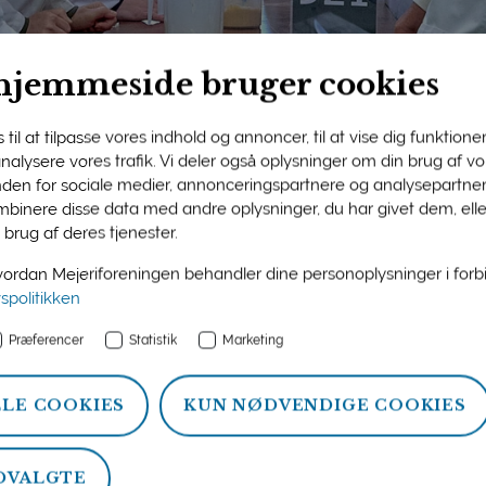
hjemmeside bruger cookies
til at tilpasse vores indhold og annoncer, til at vise dig funktioner 
 analysere vores trafik. Vi deler også oplysninger om din brug af 
nden for sociale medier, annonceringspartnere og analysepartner
ngens medlemsside
binere disse data med andre oplysninger, du har givet dem, ell
 brug af deres tjenester.
n og information om ydelser, som Mejeriforeningen tilbyder si
rdan Mejeriforeningen behandler dine personoplysninger i for
atistik, politik og arrangementer.
vspolitikken
Præferencer
Statistik
Marketing
LLE COOKIES
KUN NØDVENDIGE COOKIES
DVALGTE