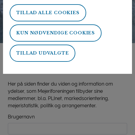
TILLAD ALLE COOKIES
KUN NØDVENDIGE COOKIES
TILLAD UDVALGTE
Mejeriforeningens
medlemsside
Her på siden finder du viden og information om
ydelser, som Mejeriforeningen tilbyder sine
medlemmer, bl.a. PLInet, markedsorientering,
mejeristatistik, politik og arrangementer.
Brugernavn