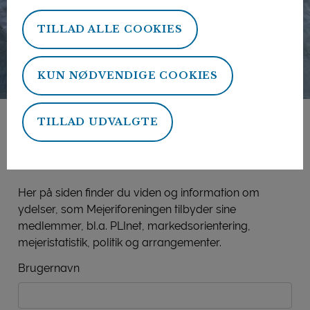
TILLAD ALLE COOKIES
KUN NØDVENDIGE COOKIES
TILLAD UDVALGTE
Mejeriforeningens
medlemsside
Her på siden finder du viden og information om
ydelser, som Mejeriforeningen tilbyder sine
medlemmer, bl.a. PLInet, markedsorientering,
mejeristatistik, politik og arrangementer.
Brugernavn