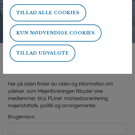
TILLAD ALLE COOKIES
KUN NØDVENDIGE COOKIES
TILLAD UDVALGTE
Mejeriforeningens
medlemsside
Her på siden finder du viden og information om
ydelser, som Mejeriforeningen tilbyder sine
medlemmer, bl.a. PLInet, markedsorientering,
mejeristatistik, politik og arrangementer.
Brugernavn