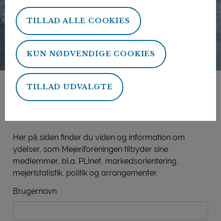
TILLAD ALLE COOKIES
KUN NØDVENDIGE COOKIES
TILLAD UDVALGTE
Mejeriforeningens
medlemsside
Her på siden finder du viden og information om
ydelser, som Mejeriforeningen tilbyder sine
medlemmer, bl.a. PLInet, markedsorientering,
mejeristatistik, politik og arrangementer.
Brugernavn