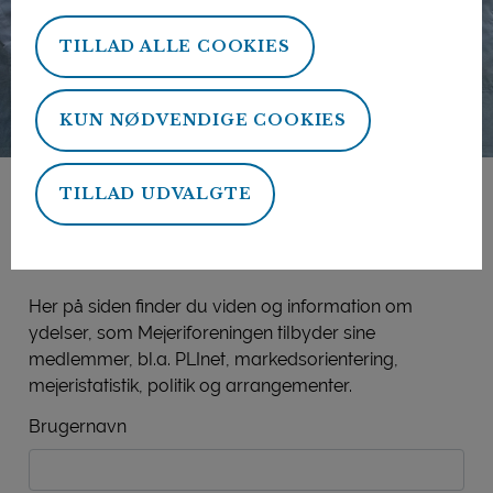
TILLAD ALLE COOKIES
KUN NØDVENDIGE COOKIES
TILLAD UDVALGTE
Mejeriforeningens
medlemsside
Her på siden finder du viden og information om
ydelser, som Mejeriforeningen tilbyder sine
medlemmer, bl.a. PLInet, markedsorientering,
mejeristatistik, politik og arrangementer.
Brugernavn