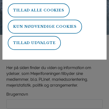
TILLAD ALLE COOKIES
KUN NØDVENDIGE COOKIES
TILLAD UDVALGTE
Mejeriforeningens
medlemsside
Her på siden finder du viden og information om
ydelser, som Mejeriforeningen tilbyder sine
medlemmer, bl.a. PLInet, markedsorientering,
mejeristatistik, politik og arrangementer.
Brugernavn