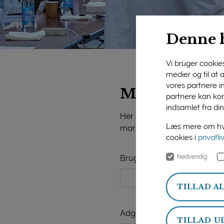
Denne 
Vi bruger cookies 
medier og til at
vores partnere i
Mejeriforeni
partnere kan kom
indsamlet fra din
Her på siden finder du vide
Læs mere om hvo
markedsorientering, mejerist
cookies i
privatli
Nødvendig
Brugernavn
TILLAD A
Adgangskode
TILLAD U