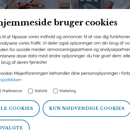
hjemmeside bruger cookies
til at tilpasse vores indhold og annoncer, til at vise dig funktioner 
 analysere vores trafik. Vi deler også oplysninger om din brug af 
nden for sociale medier, annonceringspartnere og analysepartner
ngens medlemsside
binere disse data med andre oplysninger, du har givet dem, ell
 brug af deres tjenester.
n og information om ydelser, som Mejeriforeningen tilbyder si
rdan Mejeriforeningen behandler dine personoplysninger i for
atistik, politik og arrangementer.
vspolitikken
Præferencer
Statistik
Marketing
LLE COOKIES
KUN NØDVENDIGE COOKIES
DVALGTE