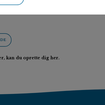
ODE
r, kan du oprette dig her.