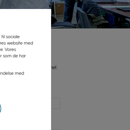
til sociale
vores website med
e. Vores
er som de har
ne medlemmer, bl.a. PLInet,
bindelse med