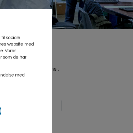
til sociale
vores website med
e. Vores
er som de har
ne medlemmer, bl.a. PLInet,
bindelse med