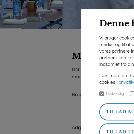
Denne 
Vi bruger cookies 
medier og til at
vores partnere i
Mejeriforeni
partnere kan kom
indsamlet fra din
Her på siden finder du vide
Læs mere om hvo
markedsorientering, mejerist
cookies i
privatli
Nødvendig
Brugernavn
TILLAD A
Adgangskode
TILLAD U