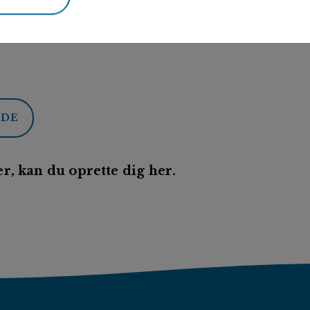
ODE
r, kan du oprette dig her.