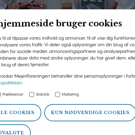
hjemmeside bruger cookies
til at tilpasse vores indhold og annoncer, til at vise dig funktioner 
 analysere vores trafik. Vi deler også oplysninger om din brug af 
nden for sociale medier, annonceringspartnere og analysepartner
ngens medlemsside
binere disse data med andre oplysninger, du har givet dem, ell
 brug af deres tjenester.
n og information om ydelser, som Mejeriforeningen tilbyder si
rdan Mejeriforeningen behandler dine personoplysninger i for
atistik, politik og arrangementer.
vspolitikken
Præferencer
Statistik
Marketing
LLE COOKIES
KUN NØDVENDIGE COOKIES
DVALGTE