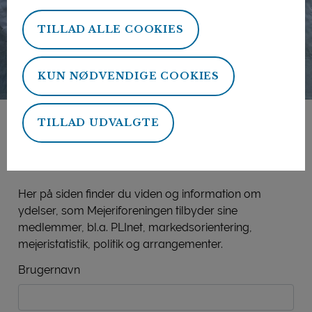
TILLAD ALLE COOKIES
KUN NØDVENDIGE COOKIES
TILLAD UDVALGTE
Mejeriforeningens
medlemsside
Her på siden finder du viden og information om
ydelser, som Mejeriforeningen tilbyder sine
medlemmer, bl.a. PLInet, markedsorientering,
mejeristatistik, politik og arrangementer.
Brugernavn