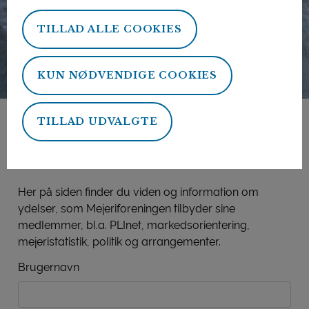
TILLAD ALLE COOKIES
KUN NØDVENDIGE COOKIES
TILLAD UDVALGTE
Mejeriforeningens
medlemsside
Her på siden finder du viden og information om
ydelser, som Mejeriforeningen tilbyder sine
medlemmer, bl.a. PLInet, markedsorientering,
mejeristatistik, politik og arrangementer.
Brugernavn