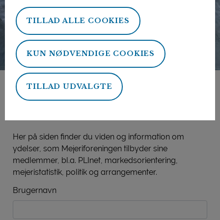
TILLAD ALLE COOKIES
KUN NØDVENDIGE COOKIES
TILLAD UDVALGTE
Mejeriforeningens
medlemsside
Her på siden finder du viden og information om
ydelser, som Mejeriforeningen tilbyder sine
medlemmer, bl.a. PLInet, markedsorientering,
mejeristatistik, politik og arrangementer.
Brugernavn