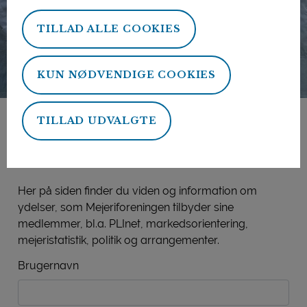
TILLAD ALLE COOKIES
KUN NØDVENDIGE COOKIES
TILLAD UDVALGTE
Mejeriforeningens
medlemsside
Her på siden finder du viden og information om
ydelser, som Mejeriforeningen tilbyder sine
medlemmer, bl.a. PLInet, markedsorientering,
mejeristatistik, politik og arrangementer.
Brugernavn