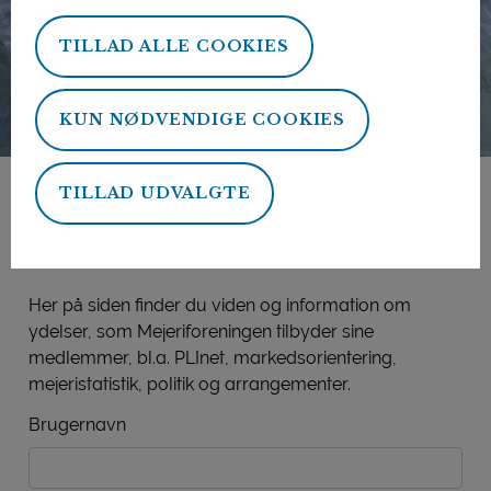
TILLAD ALLE COOKIES
KUN NØDVENDIGE COOKIES
TILLAD UDVALGTE
Mejeriforeningens
medlemsside
Her på siden finder du viden og information om
ydelser, som Mejeriforeningen tilbyder sine
medlemmer, bl.a. PLInet, markedsorientering,
mejeristatistik, politik og arrangementer.
Brugernavn