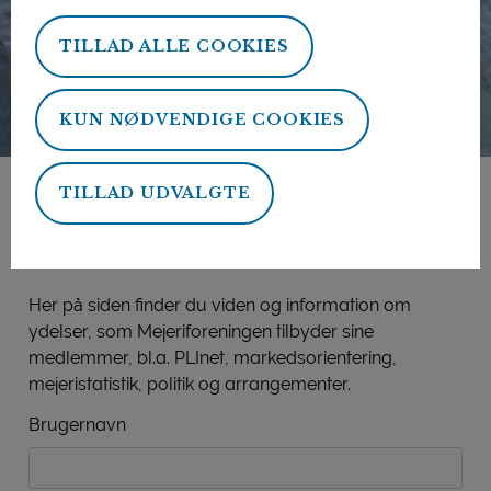
TILLAD ALLE COOKIES
KUN NØDVENDIGE COOKIES
TILLAD UDVALGTE
Mejeriforeningens
medlemsside
Her på siden finder du viden og information om
ydelser, som Mejeriforeningen tilbyder sine
medlemmer, bl.a. PLInet, markedsorientering,
mejeristatistik, politik og arrangementer.
Brugernavn