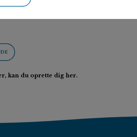
ODE
r, kan du oprette dig her.