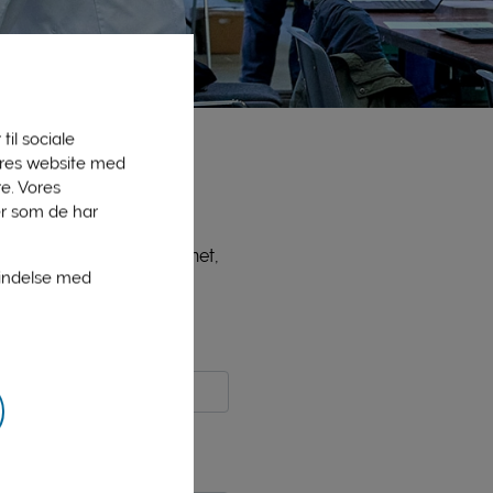
til sociale
vores website med
e. Vores
er som de har
ne medlemmer, bl.a. PLInet,
bindelse med