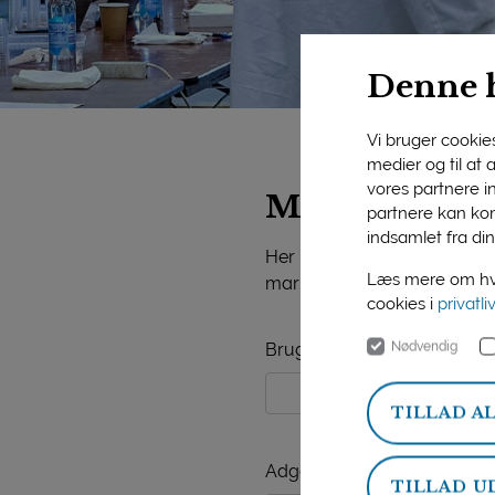
Denne 
Vi bruger cookies 
medier og til at
vores partnere i
Mejeriforeni
partnere kan kom
indsamlet fra din
Her på siden finder du vide
Læs mere om hvo
markedsorientering, mejerist
cookies i
privatli
Nødvendig
Brugernavn
TILLAD A
Adgangskode
TILLAD U