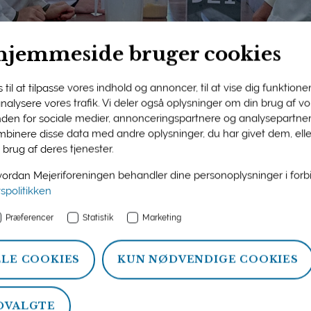
hjemmeside bruger cookies
til at tilpasse vores indhold og annoncer, til at vise dig funktioner 
 analysere vores trafik. Vi deler også oplysninger om din brug af 
nden for sociale medier, annonceringspartnere og analysepartner
ngens medlemsside
binere disse data med andre oplysninger, du har givet dem, ell
 brug af deres tjenester.
n og information om ydelser, som Mejeriforeningen tilbyder si
rdan Mejeriforeningen behandler dine personoplysninger i for
atistik, politik og arrangementer.
vspolitikken
Præferencer
Statistik
Marketing
LLE COOKIES
KUN NØDVENDIGE COOKIES
DVALGTE