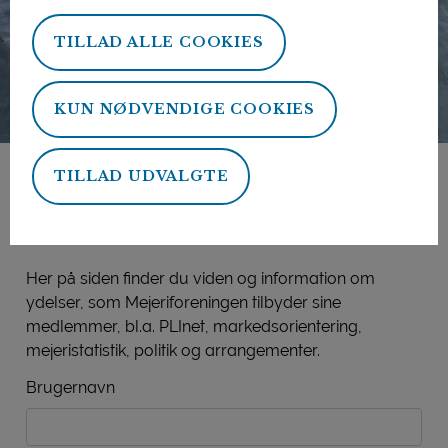
TILLAD ALLE COOKIES
KUN NØDVENDIGE COOKIES
TILLAD UDVALGTE
Mejeriforeningens
medlemsside
Her på siden finder du viden og information om
ydelser, som Mejeriforeningen tilbyder sine
medlemmer, bl.a. PLInet, markedsorientering,
mejeristatistik, politik og arrangementer.
Brugernavn