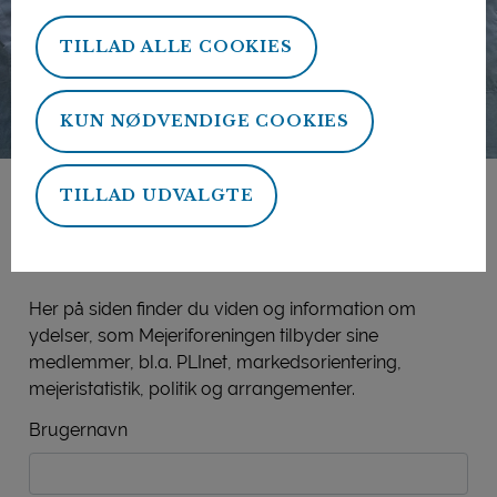
TILLAD ALLE COOKIES
KUN NØDVENDIGE COOKIES
TILLAD UDVALGTE
Mejeriforeningens
medlemsside
Her på siden finder du viden og information om
ydelser, som Mejeriforeningen tilbyder sine
medlemmer, bl.a. PLInet, markedsorientering,
mejeristatistik, politik og arrangementer.
Brugernavn