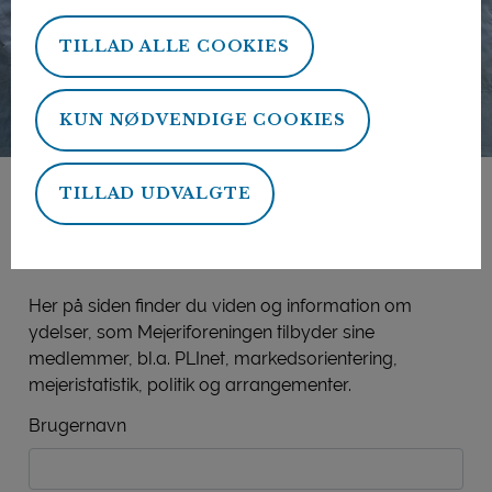
TILLAD ALLE COOKIES
KUN NØDVENDIGE COOKIES
TILLAD UDVALGTE
Mejeriforeningens
medlemsside
Her på siden finder du viden og information om
ydelser, som Mejeriforeningen tilbyder sine
medlemmer, bl.a. PLInet, markedsorientering,
mejeristatistik, politik og arrangementer.
Brugernavn