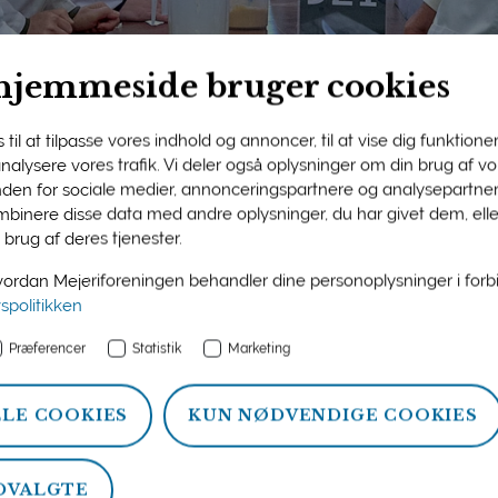
hjemmeside bruger cookies
til at tilpasse vores indhold og annoncer, til at vise dig funktioner 
 analysere vores trafik. Vi deler også oplysninger om din brug af 
nden for sociale medier, annonceringspartnere og analysepartner
ngens medlemsside
binere disse data med andre oplysninger, du har givet dem, ell
 brug af deres tjenester.
n og information om ydelser, som Mejeriforeningen tilbyder si
rdan Mejeriforeningen behandler dine personoplysninger i for
atistik, politik og arrangementer.
vspolitikken
Præferencer
Statistik
Marketing
LLE COOKIES
KUN NØDVENDIGE COOKIES
DVALGTE