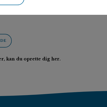
ODE
r, kan du oprette dig her.