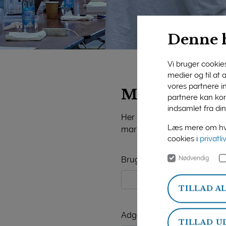
Denne 
Vi bruger cookies 
medier og til at
vores partnere i
Mejeriforeni
partnere kan kom
indsamlet fra din
Her på siden finder du vide
Læs mere om hvo
markedsorientering, mejerist
cookies i
privatli
Nødvendig
Brugernavn
TILLAD A
Adgangskode
TILLAD U