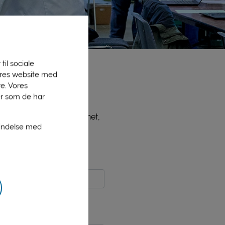
til sociale
vores website med
e. Vores
er som de har
ne medlemmer, bl.a. PLInet,
bindelse med