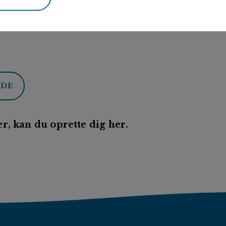
ODE
r, kan du oprette dig her.