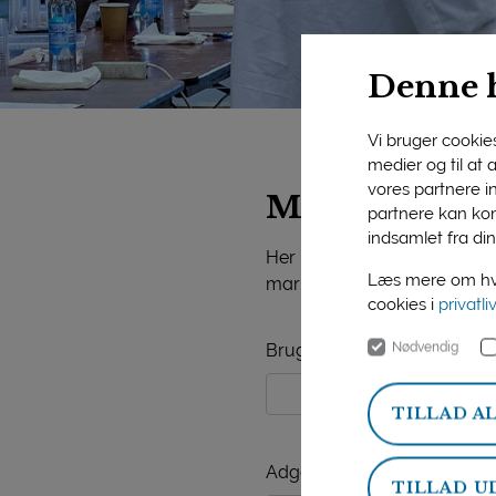
Denne 
Vi bruger cookies 
medier og til at
vores partnere i
Mejeriforeni
partnere kan kom
indsamlet fra din
Her på siden finder du vide
Læs mere om hvo
markedsorientering, mejerist
cookies i
privatli
Nødvendig
Brugernavn
TILLAD A
Adgangskode
TILLAD U