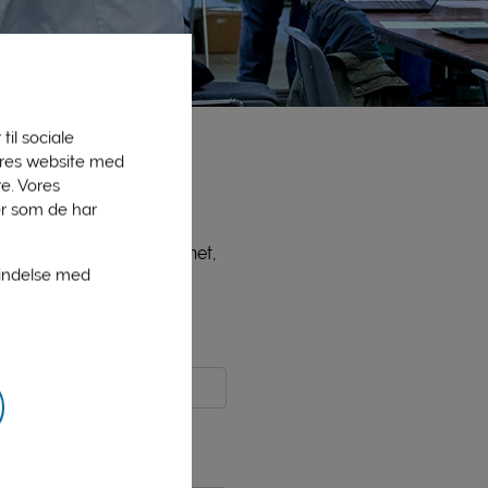
til sociale
vores website med
e. Vores
er som de har
ne medlemmer, bl.a. PLInet,
bindelse med