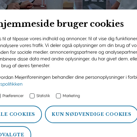
hjemmeside bruger cookies
til at tilpasse vores indhold og annoncer, til at vise dig funktioner 
 analysere vores trafik. Vi deler også oplysninger om din brug af 
nden for sociale medier, annonceringspartnere og analysepartner
ngens medlemsside
binere disse data med andre oplysninger, du har givet dem, ell
 brug af deres tjenester.
n og information om ydelser, som Mejeriforeningen tilbyder si
rdan Mejeriforeningen behandler dine personoplysninger i for
atistik, politik og arrangementer.
vspolitikken
Præferencer
Statistik
Marketing
LLE COOKIES
KUN NØDVENDIGE COOKIES
DVALGTE