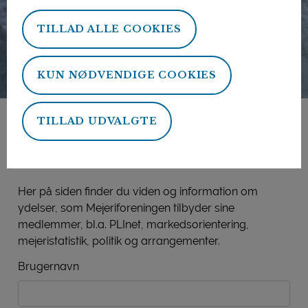
TILLAD ALLE COOKIES
KUN NØDVENDIGE COOKIES
TILLAD UDVALGTE
Mejeriforeningens
medlemsside
Her på siden finder du viden og information om
ydelser, som Mejeriforeningen tilbyder sine
medlemmer, bl.a. PLInet, markedsorientering,
mejeristatistik, politik og arrangementer.
Brugernavn