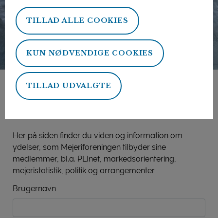
TILLAD ALLE COOKIES
KUN NØDVENDIGE COOKIES
TILLAD UDVALGTE
Mejeriforeningens
medlemsside
Her på siden finder du viden og information om
ydelser, som Mejeriforeningen tilbyder sine
medlemmer, bl.a. PLInet, markedsorientering,
mejeristatistik, politik og arrangementer.
Brugernavn