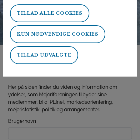
TILLAD ALLE COOKIES
KUN NØDVENDIGE COOKIES
TILLAD UDVALGTE
Mejeriforeningens
medlemsside
Her på siden finder du viden og information om
ydelser, som Mejeriforeningen tilbyder sine
medlemmer, bl.a. PLInet, markedsorientering,
mejeristatistik, politik og arrangementer.
Brugernavn