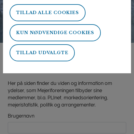
TILLAD ALLE COOKIES
KUN NØDVENDIGE COOKIES
TILLAD UDVALGTE
Mejeriforeningens
medlemsside
Her på siden finder du viden og information om
ydelser, som Mejeriforeningen tilbyder sine
medlemmer, bl.a. PLInet, markedsorientering,
mejeristatistik, politik og arrangementer.
Brugernavn