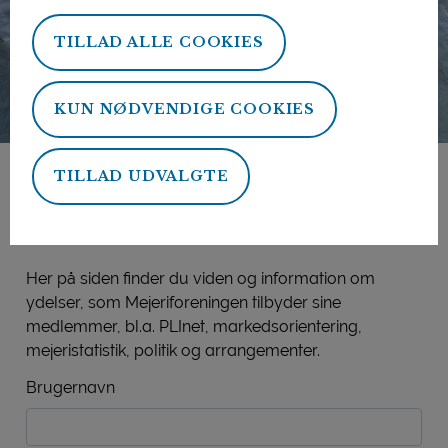
TILLAD ALLE COOKIES
KUN NØDVENDIGE COOKIES
TILLAD UDVALGTE
Mejeriforeningens
medlemsside
Her på siden finder du viden og information om
ydelser, som Mejeriforeningen tilbyder sine
medlemmer, bl.a. PLInet, markedsorientering,
mejeristatistik, politik og arrangementer.
Brugernavn