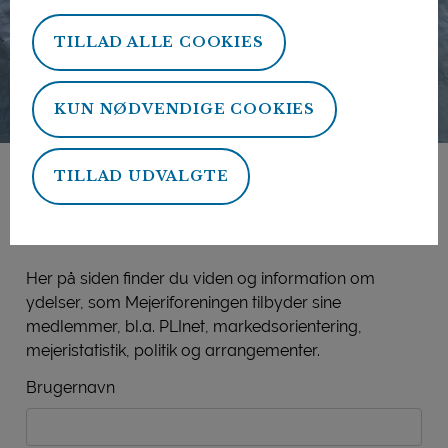
TILLAD ALLE COOKIES
KUN NØDVENDIGE COOKIES
TILLAD UDVALGTE
Mejeriforeningens
medlemsside
Her på siden finder du viden og information om
ydelser, som Mejeriforeningen tilbyder sine
medlemmer, bl.a. PLInet, markedsorientering,
mejeristatistik, politik og arrangementer.
Brugernavn