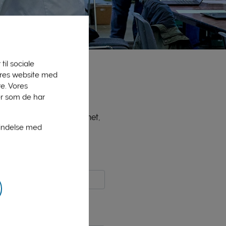
til sociale
vores website med
e. Vores
er som de har
ne medlemmer, bl.a. PLInet,
bindelse med