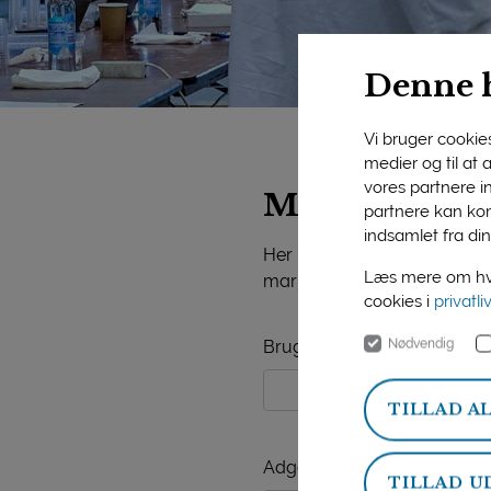
Denne 
Vi bruger cookies 
medier og til at
vores partnere i
Mejeriforeni
partnere kan kom
indsamlet fra din
Her på siden finder du vide
Læs mere om hvo
markedsorientering, mejerist
cookies i
privatli
Nødvendig
Brugernavn
TILLAD A
Adgangskode
TILLAD U