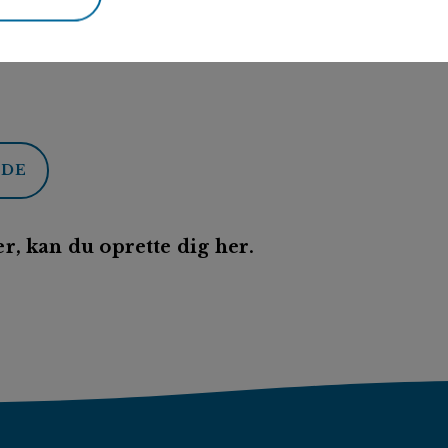
ODE
r, kan du oprette dig her.