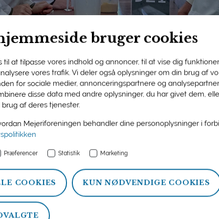
hjemmeside bruger cookies
til at tilpasse vores indhold og annoncer, til at vise dig funktioner 
 analysere vores trafik. Vi deler også oplysninger om din brug af 
nden for sociale medier, annonceringspartnere og analysepartner
ngens medlemsside
binere disse data med andre oplysninger, du har givet dem, ell
 brug af deres tjenester.
n og information om ydelser, som Mejeriforeningen tilbyder si
rdan Mejeriforeningen behandler dine personoplysninger i for
atistik, politik og arrangementer.
vspolitikken
Præferencer
Statistik
Marketing
LLE COOKIES
KUN NØDVENDIGE COOKIES
DVALGTE